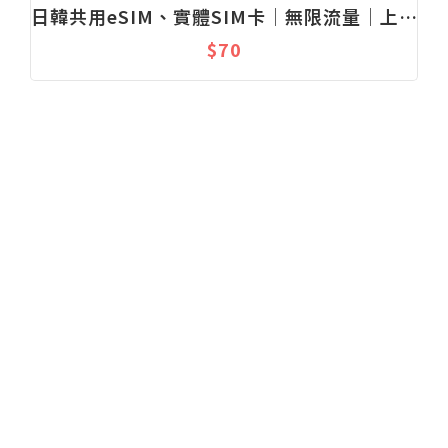
日韓共用eSIM、實體SIM卡│無限流量│上網吃到飽│固定流量│1-30天
$70