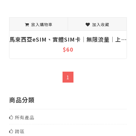
放入購物車
加入收藏
馬來西亞eSIM、實體SIM卡│無限流量│上網吃到飽│固定流量│1-30天
$60
1
商品分類
所有產品
跨區