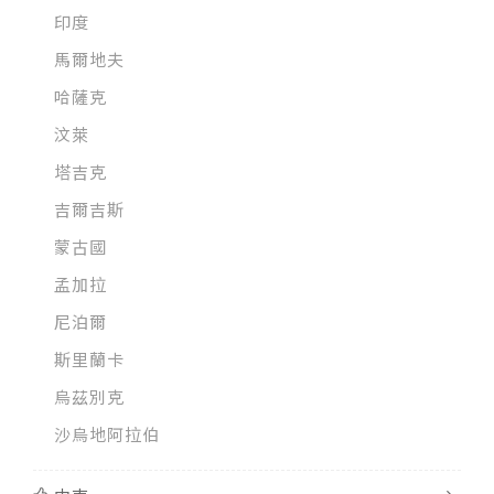
印度
馬爾地夫
哈薩克
汶萊
塔吉克
吉爾吉斯
蒙古國
孟加拉
尼泊爾
斯里蘭卡
烏茲別克
沙烏地阿拉伯