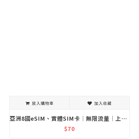
放入購物車
加入收藏
亞洲8國eSIM、實體SIM卡│無限流量│上網吃到飽│固定流量│1-30天
$70