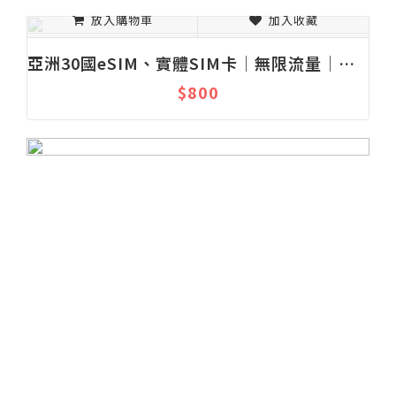
放入購物車
加入收藏
亞洲30國eSIM、實體SIM卡│無限流量│上網吃到飽│固定流量│1-30天
$800