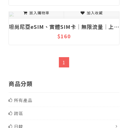
放入購物車
加入收藏
坦尚尼亞eSIM、實體SIM卡│無限流量│上網吃到飽│固定流量│1-30天
$160
1
商品分類
所有產品
跨區
日韓