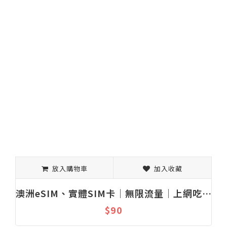
放入購物車
加入收藏
澳洲eSIM、實體SIM卡│無限流量│上網吃到飽│固定流量│1-30天
$90