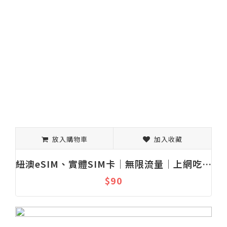
放入購物車
加入收藏
紐澳eSIM、實體SIM卡│無限流量│上網吃到飽│固定流量│1-30天
$90