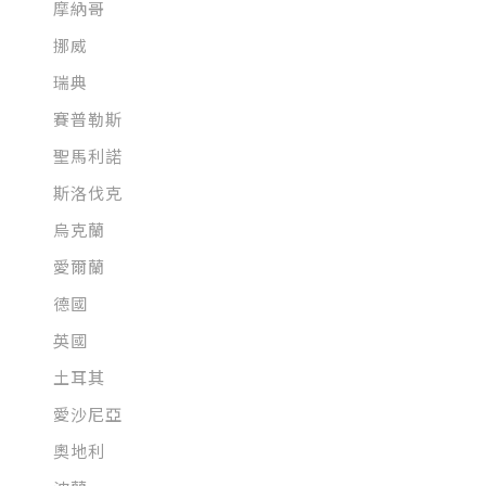
摩納哥
挪威
瑞典
賽普勒斯
聖馬利諾
斯洛伐克
烏克蘭
愛爾蘭
德國
英國
土耳其
愛沙尼亞
奧地利