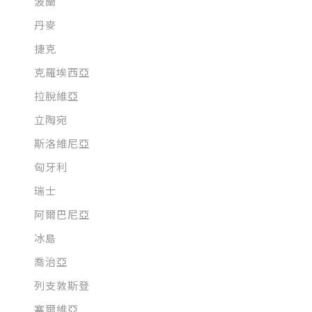
波蘭
丹麥
捷克
克羅埃西亞
拉脫維亞
立陶宛
斯洛維尼亞
匈牙利
瑞士
阿爾巴尼亞
冰島
喬治亞
列支敦斯登
塞爾維亞