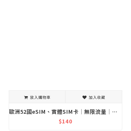
放入購物車
加入收藏
歐洲52國eSIM、實體SIM卡│無限流量│上網吃到飽│固定流量│1-30天
$140