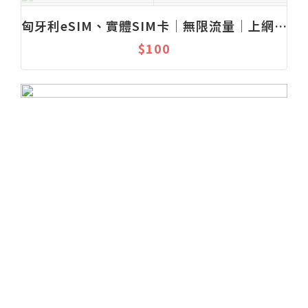
匈牙利eSIM、實體SIM卡│無限流量│上網吃到飽│固定流量│1-30天
$100