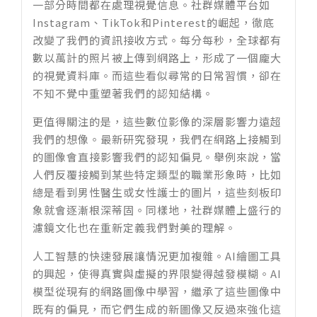
一部分時間都在處理視覺信息。社群媒體平台如
Instagram、TikTok和Pinterest的崛起，徹底
改變了我們的資訊接收方式。每分每秒，全球都有
數以萬計的照片被上傳到網路上，形成了一個龐大
的視覺資料庫。而這些看似尋常的日常習慣，卻在
不知不覺中重塑著我們的認知結構。
更值得關注的是，這些數位影像的深層影響力遠超
我們的想像。最新研究發現，我們在網路上接觸到
的圖像會直接影響我們的認知偏見。舉例來說，當
人們反覆接觸到某些特定類型的職業形象時，比如
總是看到男性醫生或女性護士的圖片，這些刻板印
象就會逐漸根深蒂固。同樣地，社群媒體上盛行的
濾鏡文化也在重新定義我們對美的理解。
人工智慧的快速發展讓情況更加複雜。AI繪圖工具
的興起，使得真實與虛擬的界限變得越發模糊。AI
模型從現有的網路圖像中學習，繼承了這些圖像中
既有的偏見，而它們生成的新圖像又反過來強化這