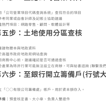
用「
公司營業項目代碼查詢系統
」查找符合的項目
參考同業或由會計師及記帳士協助建議
雄熱門項目：網路零售、顧問、軟體設計等
第五步：土地使用分區查核
備建物謄本與地政資料
於高雄市政府地政局網站查詢
用商務中心前，建議確認是否可通過查核
分產業為特許行業可能無法設立在商辦，可與秘書諮詢 (
聯繫我
第六步：至銀行開立籌備戶(行號大
立「○○有限公司籌備處」帳戶，用於資本額存入。
準備：
預查核定書、大小章、負責人雙證件