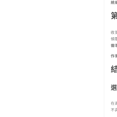
統
收
領
需
作
在
不