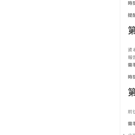
時
提
資
報
需
時
前
需