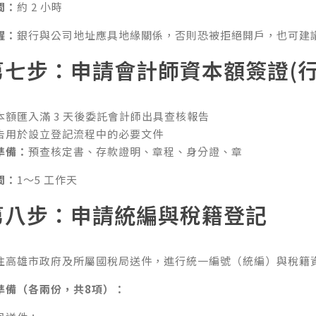
間：
約 2 小時
醒：
銀行與公司地址應具地緣關係，否則恐被拒絕開戶，也可建
第七步：申請會計師資本額簽證(行
本額匯入滿 3 天後委託會計師出具查核報告
告用於設立登記流程中的必要文件
準備：
預查核定書、存款證明、章程、身分證、章
間：
1～5 工作天
第八步：申請統編與稅籍登記
往
高雄市政府
及所屬國稅局送件，進行統一編號（統編）與稅籍
準備（各兩份，共8項）：