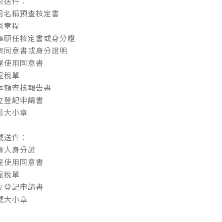
司送件：
司名稱預查核定書
司章程
事願任核定書或身分證
東同意書或身分證明
屋使用同意書
屋稅單
本額查核報告書
立登記申請書
司大小章
號送件：
責人身分證
屋使用同意書
屋稅單
立登記申請書
號大小章