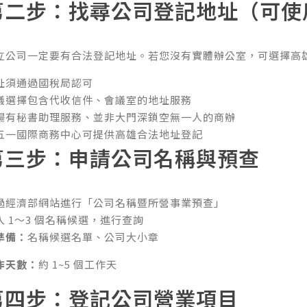
第二步：找尋公司登記地址（可使
立公司一定要有合法登記地址。若您沒有實體辦公室，可選擇高
址須通過國稅局認可
議選擇包含代收信件、會議室的地址服務
場有秘書助理服務、並非大門深鎖空無一人的商辦
五一國際商務中心可提供高雄合法地址登記
第三步：申請公司名稱與預查
過經濟部網站進行「
公司名稱暨所營事業預查
」
入 1～3 個名稱候選，進行查詢
準備：
名稱候選名單、公司大小章
作天數：
約 1~5 個工作天
第四步：登記公司營業項目