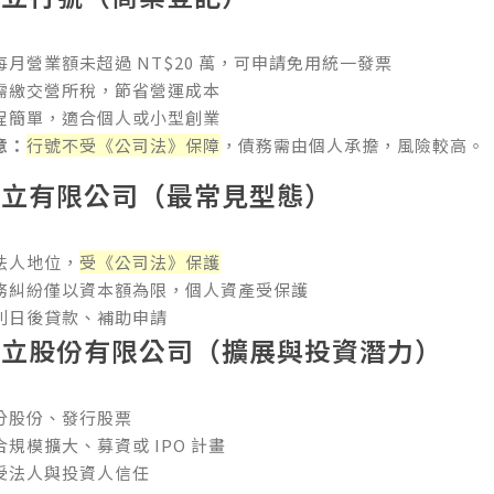
每月營業額未超過 NT$20 萬，可申請免用統一發票
需繳交營所稅，節省營運成本
程簡單，適合個人或小型創業
意：
行號不受《公司法》保障
，債務需由個人承擔，風險較高。
設立有限公司（最常見型態）
法人地位，
受《公司法》保護
務糾紛僅以資本額為限，個人資產受保護
利日後貸款、補助申請
設立股份有限公司（擴展與投資潛力）
分股份、發行股票
合規模擴大、募資或 IPO 計畫
受法人與投資人信任