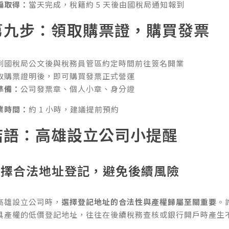
編取得：
當天完成，稅籍約 5 天後由國稅局通知報到
第九步：領取購票證，購買發票
到國稅局公文後與稅務員管區約定時間前往簽名開業
取購票證明後，即可購買發票正式營運
準備：
公司發票章、個人小章、身分證
業時間：
約 1 小時，建議提前預約
結語：高雄設立公司小提醒
選擇合法地址登記，避免後續風險
高雄設立公司時，
選擇登記地址的合法性與產權歸屬至關重要
。
具產權的低價登記地址，往往在後續稅務查核或銀行開戶時產生