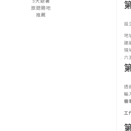
設
地
建
現
六
透
輸
需
工