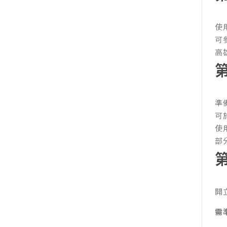
使
可
高
準
可
使
部
開
需