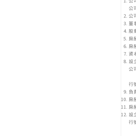
公
公
公
董
股
房
房
資
設
公
行
負
房
房
設
行