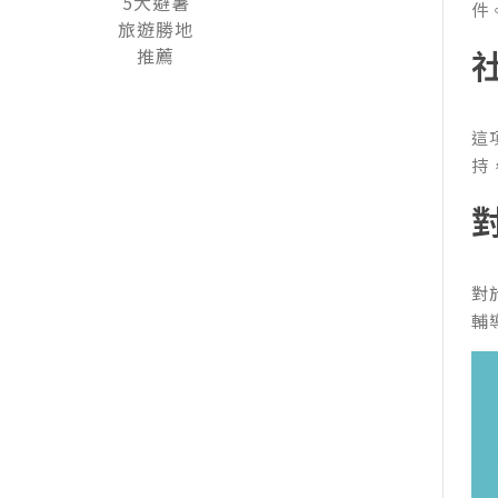
件
這
持
對
輔