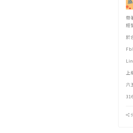
帶著
經
於
F
Li
上
六
3