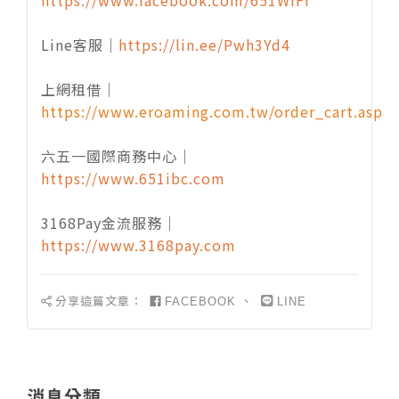
https://www.facebook.com/651WIFI
Line客服｜
https://lin.ee/Pwh3Yd4
上網租借｜
https://www.eroaming.com.tw/order_cart.asp
六五一國際商務中心｜
https://www.651ibc.com
3168Pay金流服務｜
https://www.3168pay.com
分享這篇文章：
、
FACEBOOK
LINE
消息分類