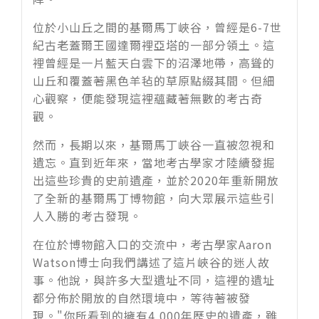
位於小山丘之間的基爾馬丁峽谷，曾經是
6-7
世
紀古老蓋爾王國達爾裡亞塔的一部分領土。這
裡曾經是一片藍天白雲下的沼澤地帶，高聳的
山丘和覆蓋著黑色羊毡的草原點綴其間。但細
心觀察，便能發現這裡蘊藏著無數的考古奇
觀。
然而，長期以來，基爾馬丁峽谷一直被忽視和
遺忘。直到近年來，當地考古學家才陸續發掘
出這些珍貴的史前遺產，並於
2020
年重新開放
了全新的基爾馬丁博物館，向大眾展示這些引
人入勝的考古發現。
在位於博物館入口的交流中，考古學家
Aaron
Watson
博士向我們講述了這片峽谷的迷人故
事。他說，與許多大型遺址不同，這裡的遺址
都分佈於開放的自然環境中，等待著被發
現。
"
你所看到的擁有
4,000
年歷史的遺產，雖