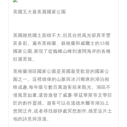
英國五大最美麗國家公園
英國雖然國土面積不大
但其自然風光卻異常豐
,
富多彩。遍布英格蘭、蘇格蘭和威爾士的
個
15
國家公園
展現了從巍峨山峰到遼闊海岸的各種
,
壯麗景致。
英格蘭湖區國家公園是英國最受歡迎的國家公
園之一。這裡雄偉的山脈與冰川雕琢的湖泊相
映成趣
每年吸引數百萬遊客前來觀光。湖區不
,
僅風景如畫
還曾激發了威廉·華茲華斯等文學巨
,
匠的創作靈感。遊客可以在溫德米爾等湖泊上
悠閒泛舟
或者尋找僻靜處冥想創作
感受這片土
,
,
地的詩意與浪漫。