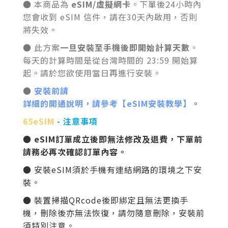
● 本商品為
eSIM/虛擬網卡
。下單後24小時內
您會收到 eSIM 信件，請在30天內啟用，否則
將失效。
● 此方案
一旦安裝至手機後即開始計算天數
。
每天的計算時間是從台灣時間的 23:59 開始算
起。請於您欲使用當日再進行安裝。
●
安裝前請
詳細的開通說明，請參考【eSIM安裝教學】
。
65eSIM
- 注意事項
● eSIM訂單成立後即無法修改及退費，下單前
請務必再次確認訂單內容。
● 安裝
eSIM
須於手機有連結網路的環境之下安
裝。
● 裝置掃描QRcode後即綁定且無法更換手
機，刪除後亦無法恢復，請勿隨意刪除
，安裝前
須特別注意
。