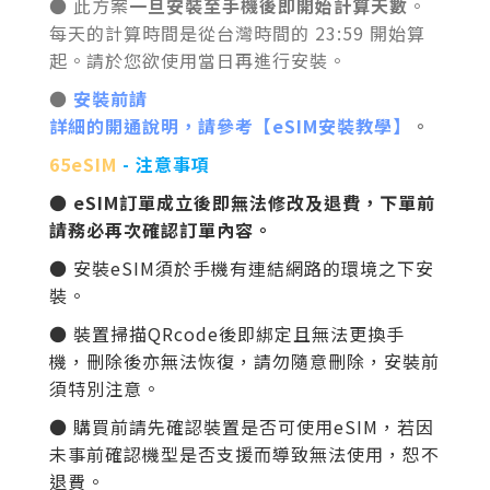
● 此方案
一旦安裝至手機後即開始計算天數
。
每天的計算時間是從台灣時間的 23:59 開始算
起。請於您欲使用當日再進行安裝。
●
安裝前請
詳細的開通說明，請參考【eSIM安裝教學】
。
65eSIM
- 注意事項
● eSIM訂單成立後即無法修改及退費，下單前
請務必再次確認訂單內容。
● 安裝
eSIM
須於手機有連結網路的環境之下安
裝。
● 裝置掃描QRcode後即綁定且無法更換手
機，刪除後亦無法恢復，請勿隨意刪除
，安裝前
須特別注意
。
● 購買前請先確認裝置是否可使用eSIM，若因
未事前確認機型是否支援而導致無法使用，恕不
退費。