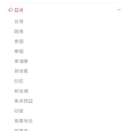
亞洲
台灣
越南
泰國
寮國
柬埔寨
菲律賓
印尼
新加坡
馬來西亞
印度
馬爾地夫
哈薩克