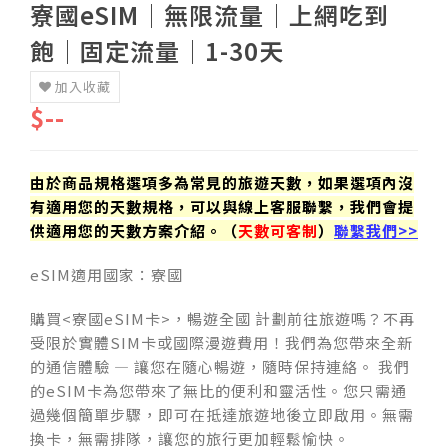
寮國eSIM│無限流量│上網吃到
飽│固定流量│1-30天
加入收藏
$--
由於商品規格選項多為常見的旅遊天數，如果選項內沒
有適用您的天數規格，可以與線上客服聯繫，我們會提
供適用您的天數方案介紹。（
天數可客制
）
聯繫我們>>
eSIM適用國家：寮國
購買<寮國eSIM卡>，暢遊全國 計劃前往旅遊嗎？不再
受限於實體SIM卡或國際漫遊費用！我們為您帶來全新
的通信體驗 — 讓您在隨心暢遊，隨時保持連絡。 我們
的eSIM卡為您帶來了無比的便利和靈活性。您只需通
過幾個簡單步驟，即可在抵達旅遊地後立即啟用。無需
換卡，無需排隊，讓您的旅行更加輕鬆愉快。