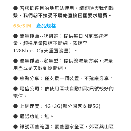
● 若您抵達目的地無法使用，請即時與我們聯
繫，
我們恕不接受不聯絡直接回國要求退費。
65eSIM
- 產品規格
● 流量種類--吃到飽：提供每日固定高速流
量，超過用量降速不斷網，降速至
128Kbps（每天重置流量）。
● 流量種類--定量型：提供總流量方案，流量
用盡或是天數到期斷網。
● 熱點分享：僅支援一個裝置，不建議分享。
● 電信公司：依使用區域自動抓取訊號較好的
電信。
● 上網速度：
4G+3G(部分國家支援5G)
● 通話功能：無。
● 訊號涵蓋範圍：覆蓋國家全區
，郊區與山區