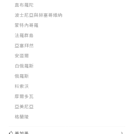
直布羅陀
波士尼亞與赫塞哥維納
蒙特內哥羅
法羅群島
亞塞拜然
安道爾
白俄羅斯
俄羅斯
科索沃
摩爾多瓦
亞美尼亞
格蘭陵
美加墨