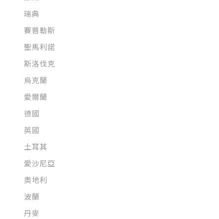
瑞典
賽普勒斯
聖馬利諾
斯洛伐克
烏克蘭
愛爾蘭
德國
英國
土耳其
愛沙尼亞
奧地利
波蘭
丹麥