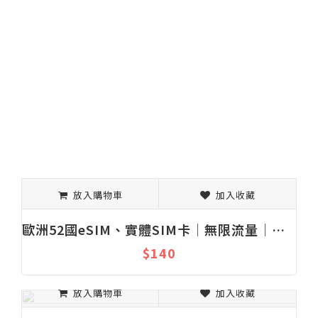
放入購物車
加入收藏
歐洲52國eSIM、實體SIM卡│無限流量│上網吃到飽│固定流量│1-30天
$140
放入購物車
加入收藏