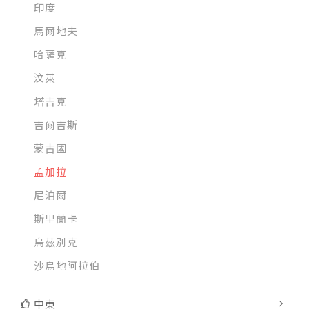
印度
馬爾地夫
哈薩克
汶萊
塔吉克
吉爾吉斯
蒙古國
孟加拉
尼泊爾
斯里蘭卡
烏茲別克
沙烏地阿拉伯
中東