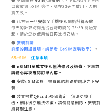
● 本商品為
eSIM/虛擬網卡
。下單後24小時內
您會收到 eSIM 信件，請在30天內啟用，否則
將失效。
● 此方案
一旦安裝至手機後即開始計算天數
。
每天的計算時間是從台灣時間的 23:59 開始算
起。請於您欲使用當日再進行安裝。
●
安裝前請
詳細的開通說明，請參考【eSIM安裝教學】
。
65eSIM
- 注意事項
● eSIM訂單成立後即無法修改及退費，下單前
請務必再次確認訂單內容。
● 安裝
eSIM
須於手機有連結網路的環境之下安
裝。
● 裝置掃描QRcode後即綁定且無法更換手
機，刪除後亦無法恢復，請勿隨意刪除
，安裝前
須特別注意
。