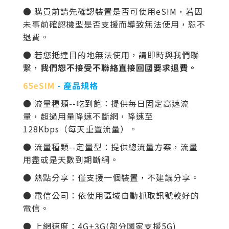
● 購買前請先確認裝置是否可使用eSIM，若因
未事前確認機型是否支援而導致無法使用，恕不
退費。
● 若您抵達目的地無法使用，請即時與我們聯
繫，
我們恕不接受不聯絡直接回國要求退費。
65eSIM
- 產品規格
● 流量種類--吃到飽：提供每日固定高速流
量，超過用量降速不斷網，降速至
128Kbps（每天重置流量）。
● 流量種類--定量型：提供總流量方案，流量
用盡或是天數到期斷網。
● 熱點分享：僅支援一個裝置，不建議分享。
● 電信公司：依使用區域自動抓取訊號較好的
電信。
● 上網速度：
4G+3G(部分國家支援5G)