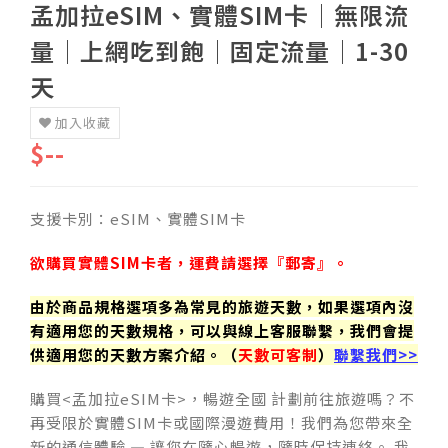
孟加拉eSIM、實體SIM卡│無限流
量│上網吃到飽│固定流量│1-30
天
加入收藏
$--
支援卡別：eSIM、實體SIM卡
欲購買實體SIM卡者，運費請選擇『郵寄』。
由於商品規格選項多為常見的旅遊天數，如果選項內沒
有適用您的天數規格，可以與線上客服聯繫，我們會提
供適用您的天數方案介紹。（
天數可客制
）
聯繫我們>>
購買<孟加拉eSIM卡>，暢遊全國 計劃前往旅遊嗎？不
再受限於實體SIM卡或國際漫遊費用！我們為您帶來全
新的通信體驗 — 讓您在隨心暢遊，隨時保持連絡。 我