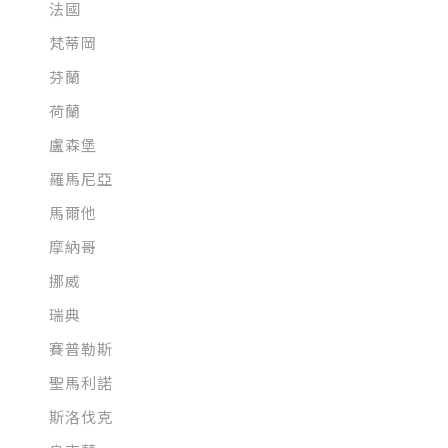
法國
梵蒂岡
芬蘭
荷蘭
盧森堡
羅馬尼亞
馬爾他
摩納哥
挪威
瑞典
賽普勒斯
聖馬利諾
斯洛伐克