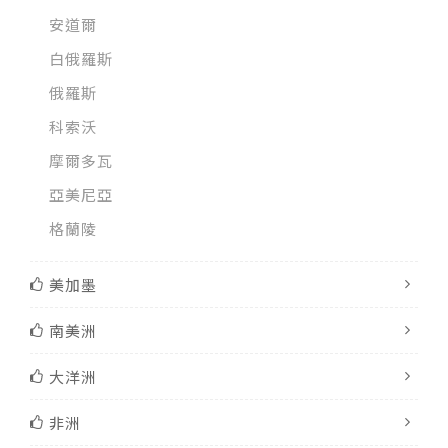
安道爾
白俄羅斯
俄羅斯
科索沃
摩爾多瓦
亞美尼亞
格蘭陵
美加墨
南美洲
大洋洲
非洲