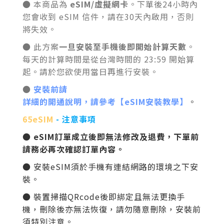
● 本商品為
eSIM/虛擬網卡
。下單後24小時內
您會收到 eSIM 信件，請在30天內啟用，否則
將失效。
● 此方案
一旦安裝至手機後即開始計算天數
。
每天的計算時間是從台灣時間的 23:59 開始算
起。請於您欲使用當日再進行安裝。
●
安裝前請
詳細的開通說明，請參考【eSIM安裝教學】
。
65eSIM
- 注意事項
● eSIM訂單成立後即無法修改及退費，下單前
請務必再次確認訂單內容。
● 安裝
eSIM
須於手機有連結網路的環境之下安
裝。
● 裝置掃描QRcode後即綁定且無法更換手
機，刪除後亦無法恢復，請勿隨意刪除
，安裝前
須特別注意
。