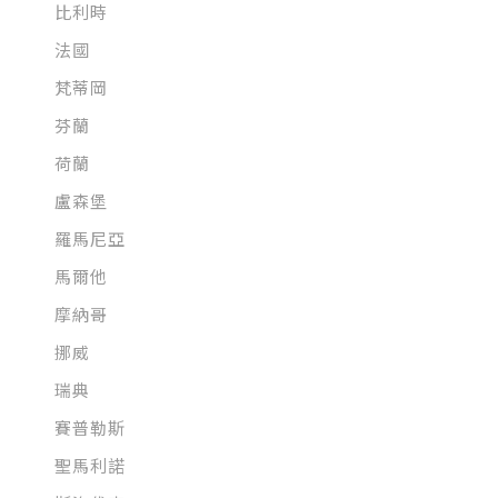
比利時
法國
梵蒂岡
芬蘭
荷蘭
盧森堡
羅馬尼亞
馬爾他
摩納哥
挪威
瑞典
賽普勒斯
聖馬利諾