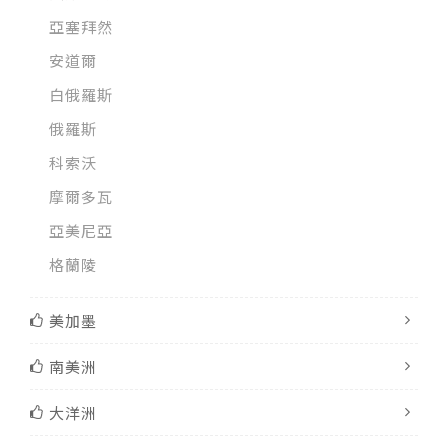
亞塞拜然
安道爾
白俄羅斯
俄羅斯
科索沃
摩爾多瓦
亞美尼亞
格蘭陵
美加墨
南美洲
大洋洲