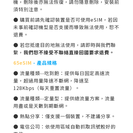
機，刪除後亦無法恢復，請勿隨意刪除
，安裝前
須特別注意
。
● 購買前請先確認裝置是否可使用eSIM，若因
未事前確認機型是否支援而導致無法使用，恕不
退費。
● 若您抵達目的地無法使用，請即時與我們聯
繫，
我們恕不接受不聯絡直接回國要求退費。
65eSIM
- 產品規格
● 流量種類--吃到飽：提供每日固定高速流
量，超過用量降速不斷網，降速至
128K
bps（每天重置流量）。
● 流量種類--定量型：提供總流量方案，流量
用盡或是天數到期斷網。
● 熱點分享：僅支援一個裝置，不建議分享。
● 電信公司：依使用區域自動抓取訊號較好的