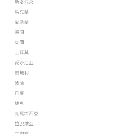
斯洛伐克
烏克蘭
愛爾蘭
德國
英國
土耳其
愛沙尼亞
奧地利
波蘭
丹麥
捷克
克羅埃西亞
拉脫維亞
立陶宛