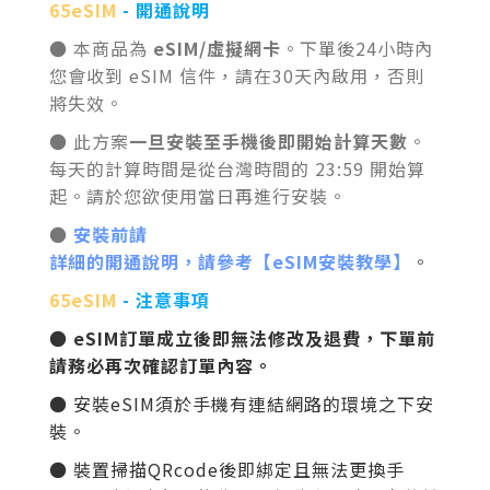
65eSIM
- 開通說明
● 本商品為
eSIM/虛擬網卡
。下單後24小時內
您會收到 eSIM 信件，請在30天內啟用，否則
將失效。
● 此方案
一旦安裝至手機後即開始計算天數
。
每天的計算時間是從台灣時間的 23:59 開始算
起。請於您欲使用當日再進行安裝。
●
安裝前請
詳細的開通說明，請參考【eSIM安裝教學】
。
65eSIM
- 注意事項
● eSIM訂單成立後即無法修改及退費，下單前
請務必再次確認訂單內容。
● 安裝
eSIM
須於手機有連結網路的環境之下安
裝。
● 裝置掃描QRcode後即綁定且無法更換手